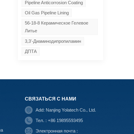
Pipeline Anticorrosion Coating
Oil Gas Pipeline Lining
56-18-8 Керамическое Гелевое
Литье
3,3'-Диаминодипропиламин
ДПТА
СВЯЗАТЬСЯ С НАМИ
Add: Nanjing Yolatech Co., Ltd.
Тел. : +86 19895593495
ла
Электронная почта :