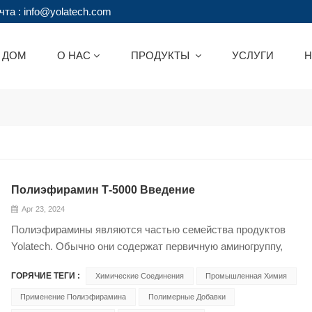
та : info@yolatech.com
ДОМ
О НАС
ПРОДУКТЫ
УСЛУГИ
Н
Полиэфирамин Т-5000 Введение
Apr 23, 2024
Полиэфирамины являются частью семейства продуктов
Yolatech. Обычно они содержат первичную аминогруппу,
прикрепленную к одному концу полиэфирной основной цепи.
ГОРЯЧИЕ ТЕГИ :
Химические Соединения
Промышленная Химия
Основная цепь полиэфира обычно состоит из оксида
пропилена (ПО), оксида этилена (ЭО) или смеси ПО/ЭО. Вот
Применение Полиэфирамина
Полимерные Добавки