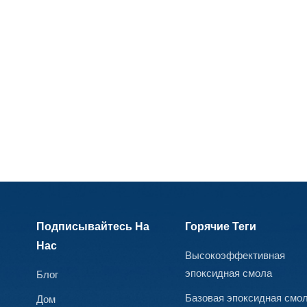
ингибиторы коррозии Nanjing Yolatech предоставляет все
виды продуктов высокой чистоты и эпоксидные смолы с
низким содержанием хлора, включая Эпоксидная смола с
бисфенолом А, Эпоксидная смола с бисфенолом F,
Фенольная эпоксидная смола, бромированная эпоксидная
смола, фенольная эпоксидная смола, модифицированная
DOPO, эпоксидная смола, модифицированная MDI,
эпоксидная смола DCPD, многофункциональная эпоксидная
смола, кристаллическая эпоксидная смола, эпоксидная
смола HBPA и так далее. И мы также могли бы предоставить
все виды отвердители или отвердители и разбавители. Мы
будем к вашим услугам 24 часа в сутки. Пожалуйста,
свяжитесь с нами свободно.
Подписывайтесь На
Горячие Теги
Нас
Высокоэффективная
эпоксидная смола
Блог
Базовая эпоксидная смо
Дом