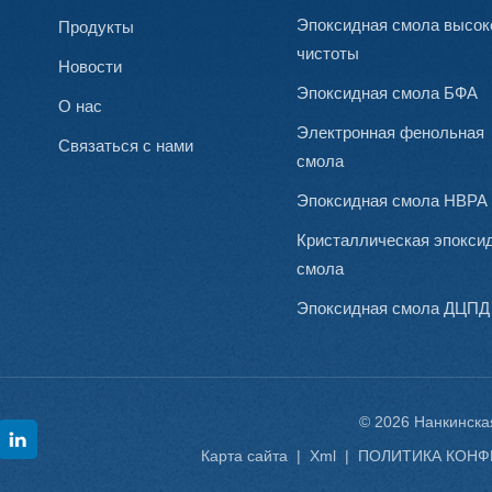
Эпоксидная смола высок
Продукты
чистоты
Новости
Эпоксидная смола БФА
О нас
Электронная фенольная
Связаться с нами
смола
Эпоксидная смола HBPA
Кристаллическая эпокси
смола
Эпоксидная смола ДЦПД
© 2026 Нанкинская
Карта сайта
|
Xml
|
ПОЛИТИКА КОН