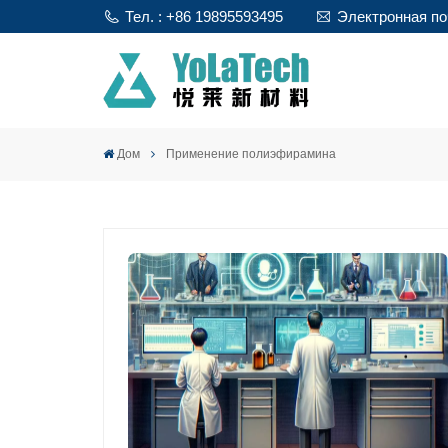
Тел. : +86 19895593495
Электронная поч
Дом
Применение полиэфирамина