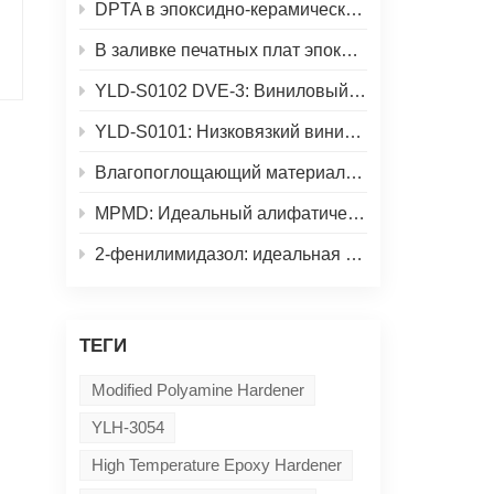
DPTA в эпоксидно-керамических гелевых смесях: больше, чем просто «затвердевание суспензии».
В заливке печатных плат эпоксидной смолой настоящая проблема заключается не просто в «более быстром отверждении».
YLD-S0102 DVE-3: Виниловый эфир с низкой летучестью для УФ-отверждаемых составов.
YLD-S0101: Низковязкий виниловый эфирный активный разбавитель для УФ-отверждаемых составов.
Влагопоглощающий материал 2-MI для промышленных эпоксидных смол
MPMD: Идеальный алифатический диамин для рецептур полимочевинных и термоплавких клеев.
2-фенилимидазол: идеальная добавка для отверждения эпоксидных и порошковых покрытий.
ТЕГИ
Modified Polyamine Hardener
YLH-3054
High Temperature Epoxy Hardener