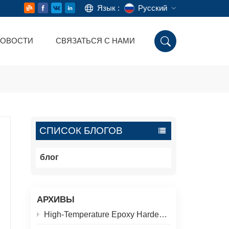
Язык :
Русский
ОВОСТИ
СВЯЗАТЬСЯ С НАМИ
English
Русский
Deutsch
Español
СПИСОК БЛОГОВ
اللغة العربية
блог
АРХИВЫ
High-Temperature Epoxy Hardener for Pipeline Coatings: 200°C Thermal Aging Test